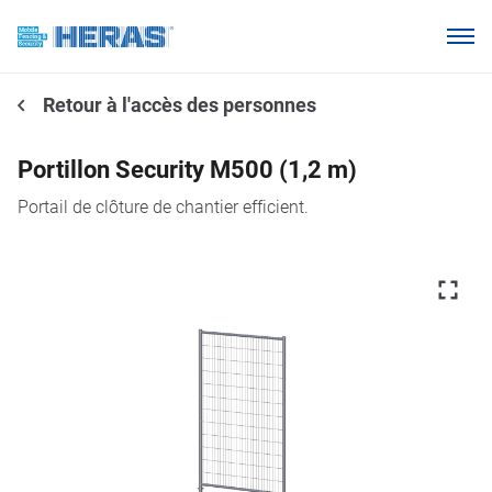
Nos clients
Retour à l'accès des personnes
Pourquoi Heras Mobile ?
Produits
Portillon Security M500 (1,2 m)
Base de connaissances
Portail de clôture de chantier efficient.
À propos de nous
Webshop