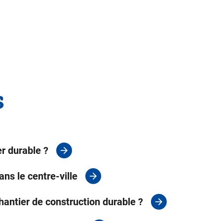
s
er durable ?
ns le centre-ville
antier de construction durable ?