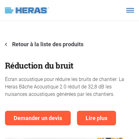
Nos clients
Pourquoi Heras Mobile ?
Produits
Retour à la liste des produits
Base de connaissances
Réduction du bruit
À propos de nous
Écran acoustique pour réduire les bruits de chantier. La
Heras Bâche Acoustique 2.0 réduit de 32,8 dB les
nuisances acoustiques générées par les chantiers.
Webshop
Demander un devis
Lire plus