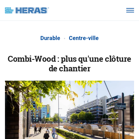
Nos clients
Pourquoi Heras Mobile ?
Durable
Centre-ville
Produits
Base de connaissances
Combi-Wood : plus qu'une clôture
de chantier
À propos de nous
Webshop