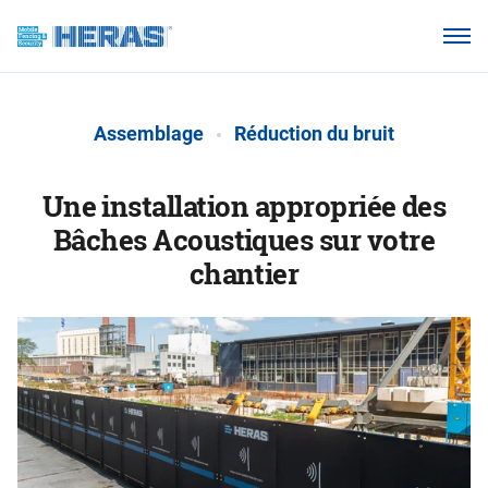
Nos clients
Pourquoi Heras Mobile ?
Assemblage
Réduction du bruit
Produits
Base de connaissances
Une installation appropriée des
Bâches Acoustiques sur votre
À propos de nous
chantier
Webshop