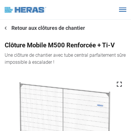
Nos clients
Retour aux clôtures de chantier
Pourquoi Heras Mobile ?
Produits
Clôture Mobile M500 Renforcée + Ti-V
Base de connaissances
Une clôture de chantier avec tube central parfaitement sûre
impossible à escalader !
À propos de nous
Webshop