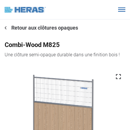
Nos clients
Retour aux clôtures opaques
Pourquoi Heras Mobile ?
Produits
Combi-Wood M825
Base de connaissances
Une clôture semi-opaque durable dans une finition bois !
À propos de nous
Webshop