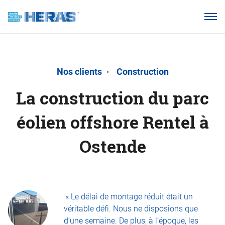
Nos clients
Pourquoi Heras Mobile ?
Produits
Nos clients
Construction
Base de connaissances
La construction du parc
À propos de nous
éolien offshore Rentel à
Ostende
Webshop
« Le délai de montage réduit était un
véritable défi. Nous ne disposions que
d’une semaine. De plus, à l’époque, les