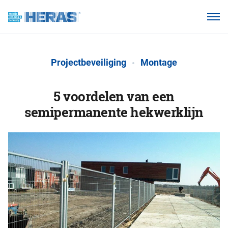
Onze klanten
Waarom Heras Mobile?
Projectbeveiliging
Montage
Producten
Kennisbank
5 voordelen van een
semipermanente hekwerklijn
Over ons
Webshop