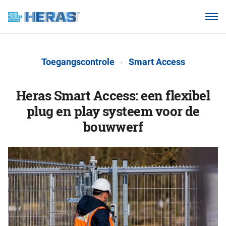
Onze klanten
Waarom Heras Mobile?
Toegangscontrole
Smart Access
Producten
Kennisbank
Heras Smart Access: een flexibel
plug en play systeem voor de
Over ons
bouwwerf
Webshop