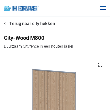
Onze klanten
Terug naar city hekken
Waarom Heras Mobile?
Producten
City-Wood M800
Kennisbank
Duurzaam Cityfence in een houten jasje!
Over ons
Webshop