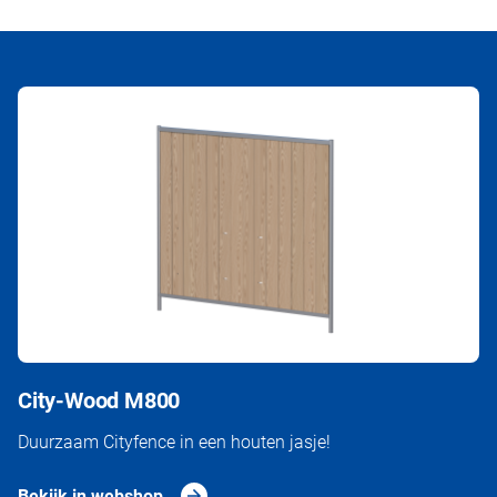
City-Wood M800
Duurzaam Cityfence in een houten jasje!
Bekijk in webshop