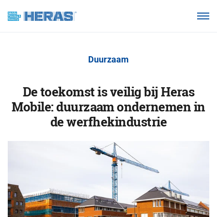
Onze klanten
Waarom Heras Mobile?
Duurzaam
Producten
Kennisbank
De toekomst is veilig bij Heras
Mobile: duurzaam ondernemen in
Over ons
de werfhekindustrie
Webshop