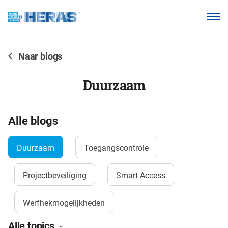
Onze klanten
Waarom Heras Mobile?
Naar blogs
Producten
Duurzaam
Kennisbank
Over ons
Alle blogs
Duurzaam
Toegangscontrole
Webshop
Projectbeveiliging
Smart Access
Werfhekmogelijkheden
Alle topics