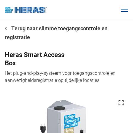
Onze klanten
Terug naar slimme toegangscontrole en
Waarom Heras Mobile?
registratie
Producten
Kennisbank
Heras Smart Access
Box
Over ons
Het plug-and-play-systeem voor toegangscontrole en
aanwezigheidsregistratie op tijdelijke locaties
Webshop