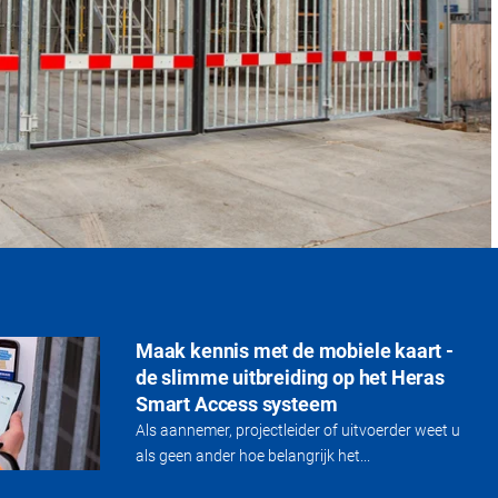
Maak kennis met de mobiele kaart -
de slimme uitbreiding op het Heras
Smart Access systeem
Als aannemer, projectleider of uitvoerder weet u
als geen ander hoe belangrijk het...