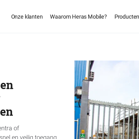
Onze klanten
Waarom Heras Mobile?
Producte
 en
r
ven
entra of
 snel en veilig toegang