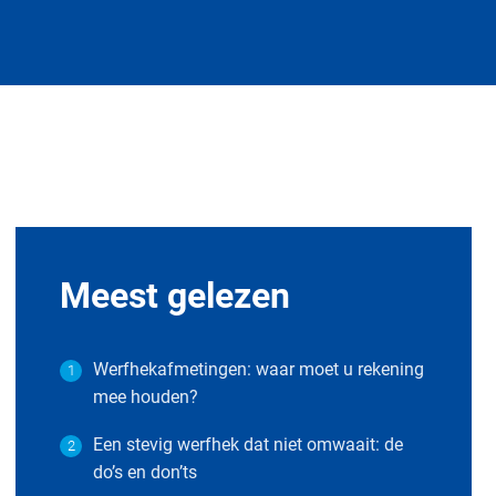
Meest gelezen
Werfhekafmetingen: waar moet u rekening
1
mee houden?
Een stevig werfhek dat niet omwaait: de
2
do’s en don’ts